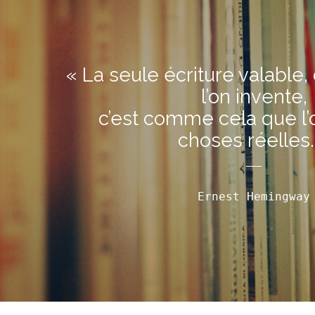
« La seule écriture valable, 
l’on invente,
c’est comme cela que l’
choses réelles.
Ernest Hemingway